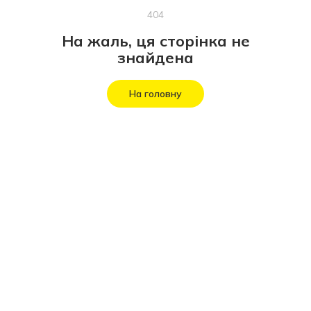
404
На жаль, ця сторінка не
знайдена
На головну