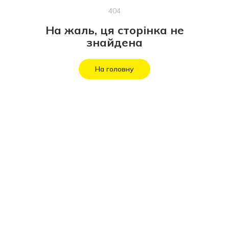
404
На жаль, ця сторінка не
знайдена
На головну