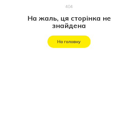
404
На жаль, ця сторінка не
знайдена
На головну