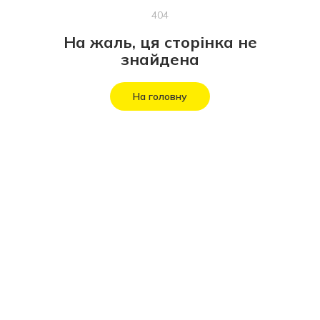
404
На жаль, ця сторінка не
знайдена
На головну