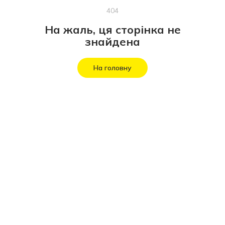
404
На жаль, ця сторінка не
знайдена
На головну