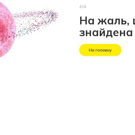
404
На жаль, 
знайдена
На головну