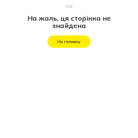
404
На жаль, ця сторінка не
знайдена
На головну