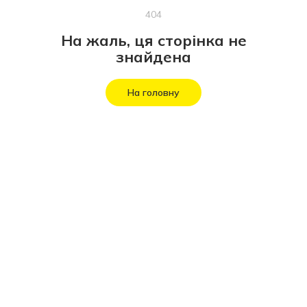
404
На жаль, ця сторінка не
знайдена
На головну