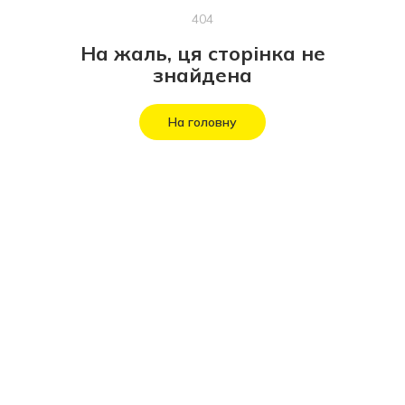
404
На жаль, ця сторінка не
знайдена
На головну