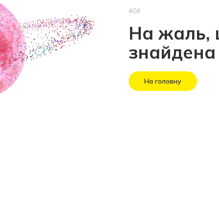
404
На жаль, 
знайдена
На головну