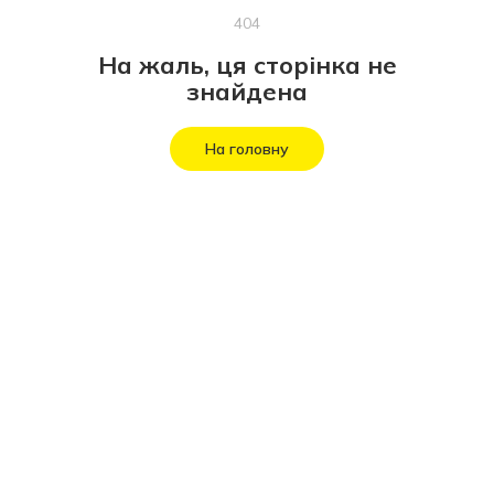
404
На жаль, ця сторінка не
знайдена
На головну