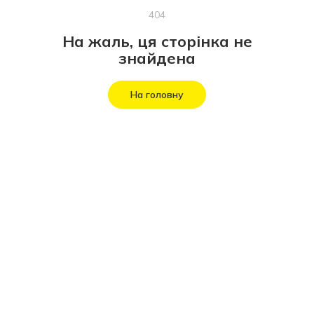
404
На жаль, ця сторінка не
знайдена
На головну