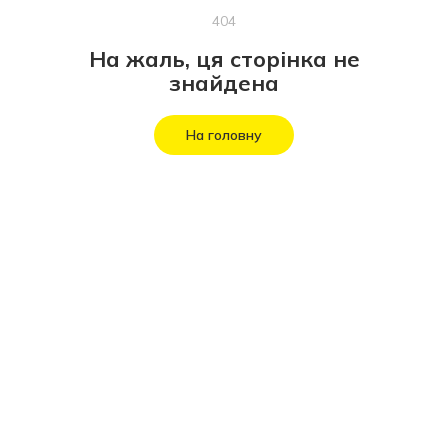
404
На жаль, ця сторінка не
знайдена
На головну