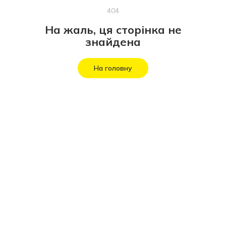
404
На жаль, ця сторінка не
знайдена
На головну