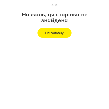
404
На жаль, ця сторінка не
знайдена
На головну