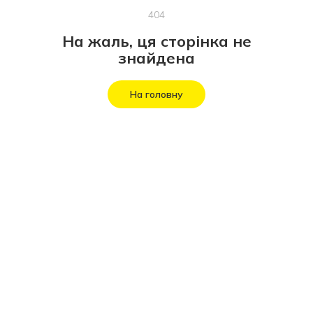
404
На жаль, ця сторінка не
знайдена
На головну