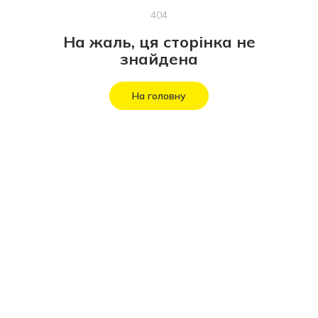
404
На жаль, ця сторінка не
знайдена
На головну