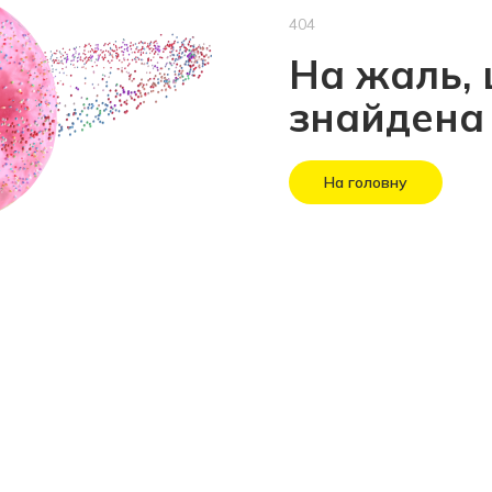
404
На жаль, 
знайдена
На головну