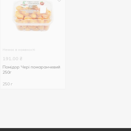
Немає в наявності
191.00
₴
Помідор Чері помаранчевий
250г
250 г