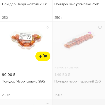
Помідор Черрі жовтий 250г
Помідор мікс упаковка 250г
250 г
250 г
+
Немає в наявності
90.00
₴
149.50
₴
Помідор Черрі сливка 250г
Помідор черрі червоний 250г
250 г
250 г