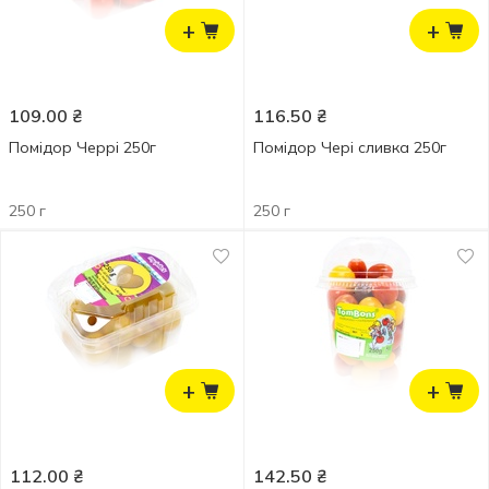
+
+
109.00
₴
116.50
₴
Помідор Черрі 250г
Помідор Чері сливка 250г
250 г
250 г
+
+
112.00
₴
142.50
₴