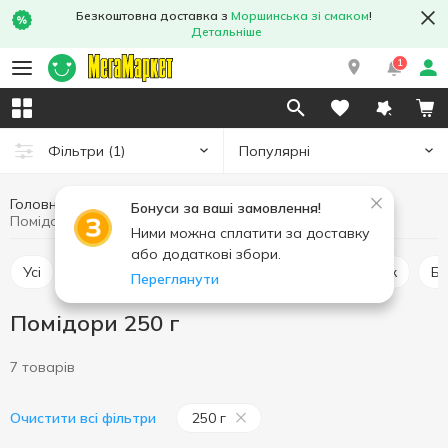
Безкоштовна доставка з
Моршинська зі смаком
!
Детальніше
1
Популярні
Фільтри
(1)
Головна
Фрукти та овочі
Овочі
Помідори
Бонуси за ваші замовлення!
Помідори 250 г
Ними можна сплатити за доставку
або додаткові збори.
Усі
Помідори
Картопля
Цибуля та часник
Б
Переглянути
Помідори 250 г
7 товарів
250 г
Очистити всі фільтри