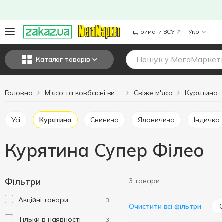
Підтримати ЗСУ
Укр
Каталог товарів
Головна
Свіже м'ясо
Курятина
М'ясо та ковбасні вироби
Усі
Курятина
Свинина
Яловичина
Індичка
Курятина Супер Філео
Фільтри
3 товари
Акційні товари
3
Очистити всі фільтри
Тільки в наявності
3