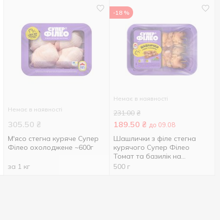
-18 %
Немає в наявності
Немає в наявності
231.00
₴
305.50
₴
189.50
₴
до 09.08
М'ясо стегна куряче Супер
Шашлички з філе стегна
Філео охолоджене ~600г
курячого Супер Філео
Томат та базилік на
шпажках охолоджені 500г
за 1 кг
500 г