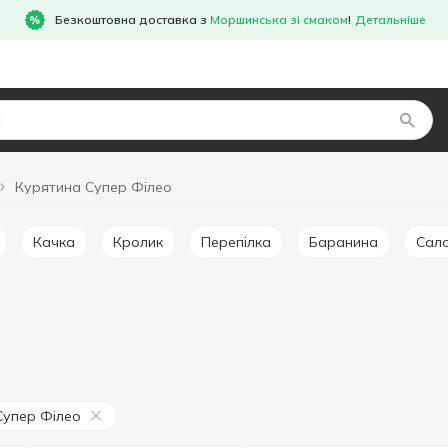
Безкоштовна доставка з
Моршинська зі смаком
!
Детальніше
Курятина Супер Філео
Качка
Кролик
Перепілка
Баранина
Сал
Супер Філео