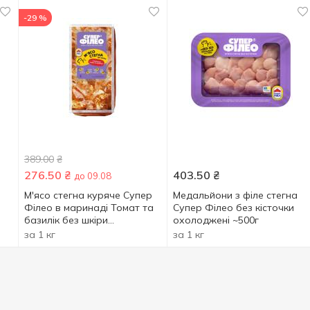
-29 %
389.00
₴
276.50
₴
403.50
₴
до 09.08
М'ясо стегна куряче Супер
Медальйони з філе стегна
Філео в маринаді Томат та
Супер Філео без кісточки
базилік без шкіри
охолоджені ~500г
охолоджене ~1кг
за 1 кг
за 1 кг