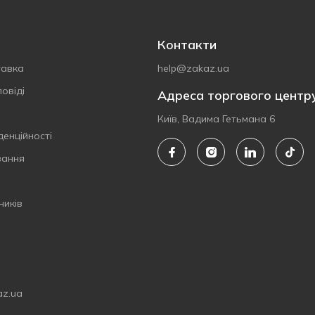
Контакти
тавка
help@zakaz.ua
овіді
Адреса торгового центр
Київ, Вадима Гетьмана 6
денційності
вання
ників
az.ua