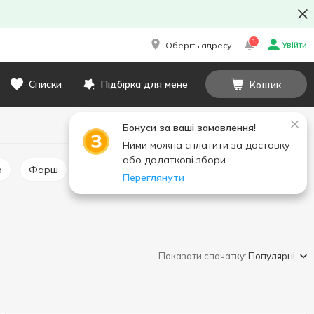
1
Увійти
Оберіть адресу
Списки
Підбірка для мене
Кошик
Бонуси за ваші замовлення!
Ними можна сплатити за доставку
або додаткові збори.
о
Фарш
Субпродукти
Переглянути
Показати спочатку:
Популярні