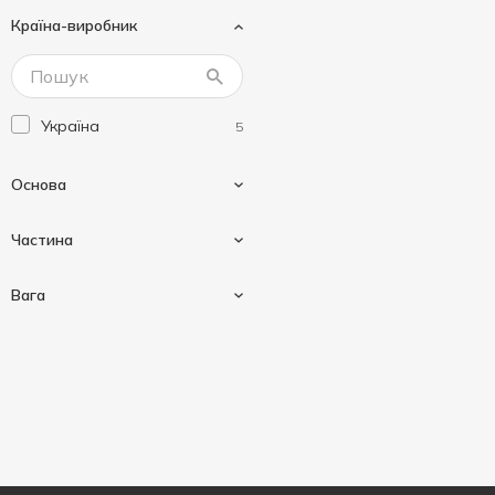
Країна-виробник
Наша Ряба Апетитна
1
Супер Філео
5
Україна
5
Основа
Частина
Курка
1
Вага
Стегно
3
Філе
2
Вагові
4
500 г
1