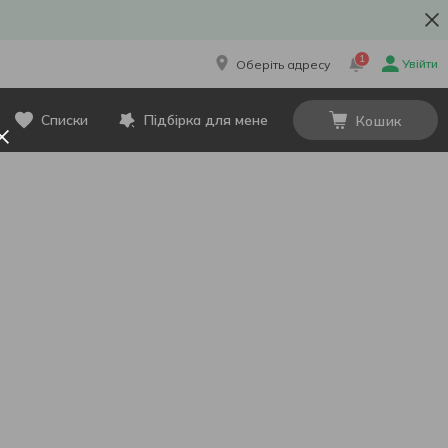
1
Увійти
Оберіть адресу
Списки
Підбірка для мене
Кошик