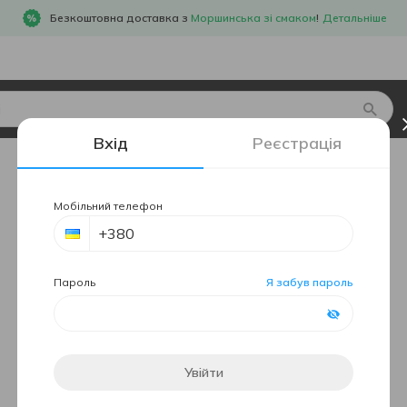
Безкоштовна доставка з
Моршинська зі смаком
!
Детальніше
Вхід
Реєстрація
Мобільний телефон
Пароль
Я забув пароль
Увійти