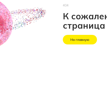
404
К сожален
страница
На главную