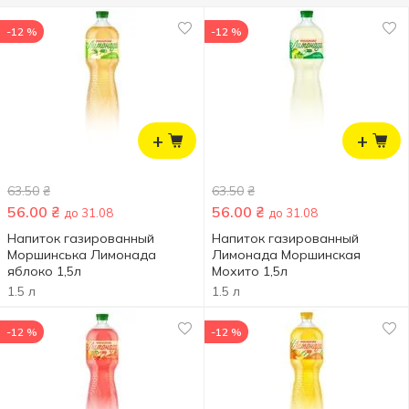
-12 %
-12 %
+
+
63.50
₴
63.50
₴
56.00
₴
56.00
₴
до 31.08
до 31.08
Напиток газированный
Напиток газированный
Моршинська Лимонада
Лимонада Моршинская
яблоко 1,5л
Мохито 1,5л
1.5 л
1.5 л
-12 %
-12 %