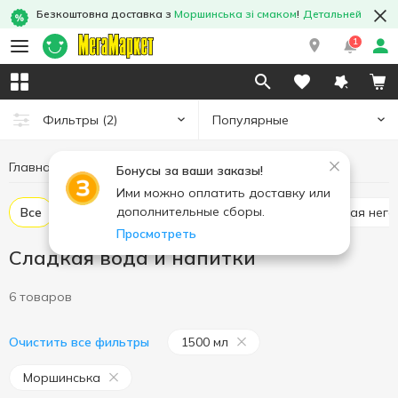
Безкоштовна доставка з
Моршинська зі смаком
!
Детальней
1
Популярные
Фильтры
(2)
Главная
Напитки
Сладкая вода и напитки
Бонусы за ваши заказы!
Ими можно оплатить доставку или
дополнительные сборы.
Все
Вода сладкая газированная
Вода сладкая нег
Просмотреть
Сладкая вода и напитки
6 товаров
1500 мл
Очистить все фильтры
Моршинська