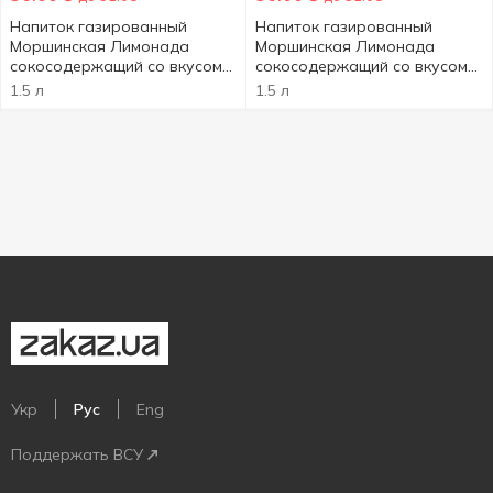
Напиток газированный
Напиток газированный
Моршинская Лимонада
Моршинская Лимонада
сокосодержащий со вкусом
сокосодержащий со вкусом
тропических фруктов 1,5л
ягод 1,5л
1.5 л
1.5 л
Укр
Рус
Eng
Поддержать ВСУ