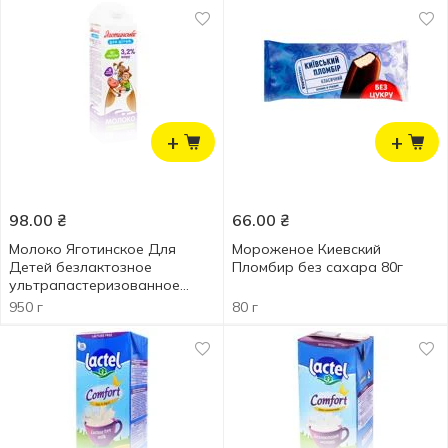
+
+
98.00
₴
66.00
₴
Молоко Яготинское Для
Мороженое Киевский
Детей безлактозное
Пломбир без сахара 80г
ультрапастеризованное
3,2% 950г
950 г
80 г