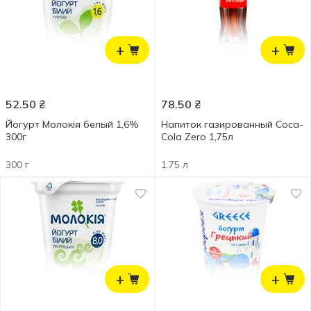
+
+
52.50
₴
78.50
₴
Йогурт Молокія белый 1,6%
Напиток газированный Coca-
300г
Cola Zero 1,75л
300 г
1.75 л
+
+