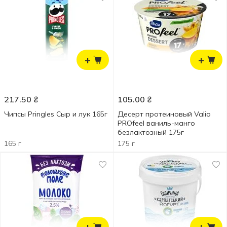
+
+
217.50
₴
105.00
₴
Чипсы Pringles Сыр и лук 165г
Десерт протеиновый Valio
PROfeel ваниль-манго
безлактозный 175г
165 г
175 г