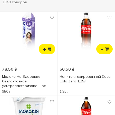
1340 товаров
+
+
78.50
₴
60.50
₴
Молоко На Здоровье
Напиток газированный Coca-
безлактозное
Cola Zero 1,25л
ультрапастеризованное
2,5% 950г
950 г
1.25 л