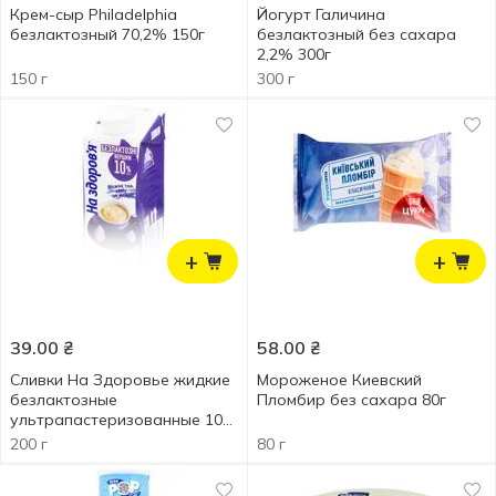
Крем-сыр Philadelphia
Йогурт Галичина
безлактозный 70,2% 150г
безлактозный без сахара
2,2% 300г
150 г
300 г
+
+
39.00
₴
58.00
₴
Сливки На Здоровье жидкие
Мороженое Киевский
безлактозные
Пломбир без сахара 80г
ультрапастеризованные 10%
200г
200 г
80 г