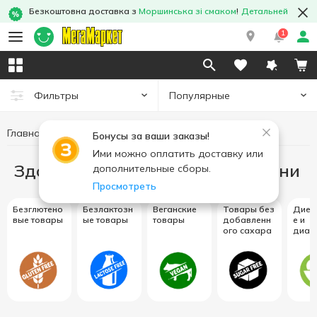
Безкоштовна доставка з
Моршинська зі смаком
!
Детальней
1
Популярные
Фильтры
Главная
Здоровое питание и образ жизни
Бонусы за ваши заказы!
Ими можно оплатить доставку или
Здоровое питание и образ жизни
дополнительные сборы.
Просмотреть
Безглютено
Безлактозн
Веганские
Товары без
Диет
вые товары
ые товары
товары
добавленн
е и
ого сахара
диаб
кие
прод