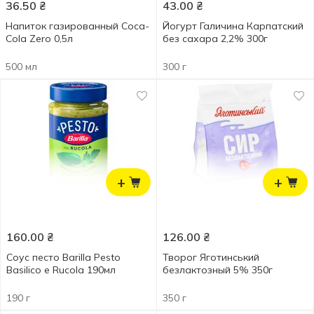
36.50
₴
43.00
₴
Напиток газированный Coca-
Йогурт Галичина Карпатский
Cola Zero 0,5л
без сахара 2,2% 300г
500 мл
300 г
+
+
160.00
₴
126.00
₴
Соус песто Barilla Pesto
Творог Яготинський
Basilico e Rucola 190мл
безлактозный 5% 350г
190 г
350 г