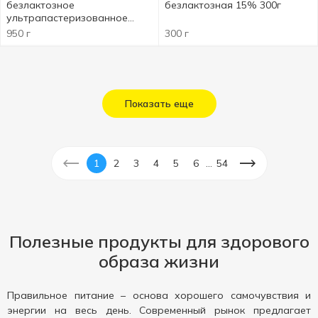
безлактозное
безлактозная 15% 300г
ультрапастеризованное
2,5% 950г
950 г
300 г
Показать еще
...
1
2
3
4
5
6
54
Полезные продукты для здорового
образа жизни
Правильное питание – основа хорошего самочувствия и
энергии на весь день. Современный рынок предлагает