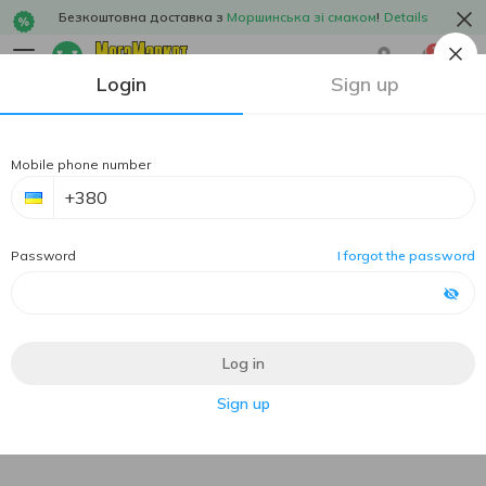
Безкоштовна доставка з
Моршинська зі смаком
!
Details
1
Login
Sign up
Mobile phone number
Password
I forgot the password
Log in
Sign up